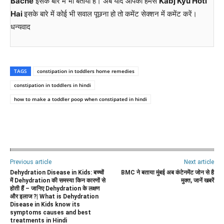
Bache
इसके बारे में भी बताया हैं। अब यदि आपको हमसे
Kabj Kyu Hoti
Hai
इसके बारे में कोई भी सवाल पूछना हो तो कमेंट सेक्शन में कमेंट करें।
धन्यवाद
TAGS
constipation in toddlers home remedies
constipation in toddlers in hindi
how to make a toddler poop when constipated in hindi
WhatsApp
Facebook
Twitter
E
Previous article
Next article
Dehydration Disease in Kids: बच्चों
BMC ने बताया मुंबई अब कंटेनमेंट जोन से है
में Dehydration की समस्या किन कारणों से
मुक्त, जानें खबरें
होती हैं – जानिए Dehydration के लक्षण
और इलाज ?| What is Dehydration
Disease in Kids know its
symptoms causes and best
treatments in Hindi