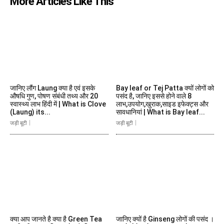
More Articles Like This
जानिए लौंग Laung क्या है एवं इसके
Bay leaf or Tej Patta क्यों लोगों को
औषधि गुण, पोषण संबंधी तथ्य और 20
पसंद है, जानिए इससे होने वाले 8
स्वास्थ्य लाभ हिंदी में | What is Clove
लाभ,उपयोग,खुराक,साइड इफेक्ट्स और
(Laung) its...
सावधानियां | What is Bay leaf...
जड़ी बूटी
जड़ी बूटी
क्या आप जानते है क्या है Green Tea
जानिए क्यों है Ginseng लोगों की पसंद ।