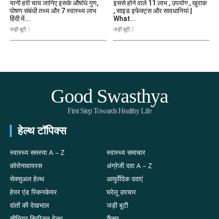
यानी हरी चाय जानिए इसके औषधि गुण,
इससे होने वाले 11 लाभ , उपयोग , खुराक
पोषण संबंधी तथ्य और 7 स्वास्थ्य लाभ
, साइड इफेक्ट्स और सावधानियां |
हिंदी में...
What...
जड़ी बूटी
जड़ी बूटी
Good Swasthya
First Step Towards Healthy Life
हेल्थ टॉपिक्स
स्वास्थ्य समस्या A – Z
स्वास्थ्य समाचार
कोरोनावायरस
अंग्रेजी दवा A – Z
सेक्सुअल हेल्थ
आयुर्वेदिक दवाएं
हेयर एंड स्किनकेयर
घरेलू उपचार
दांतों की देखभाल
जड़ी बूटी
सीनियर सिटीजन हेल्थ
कैंसर