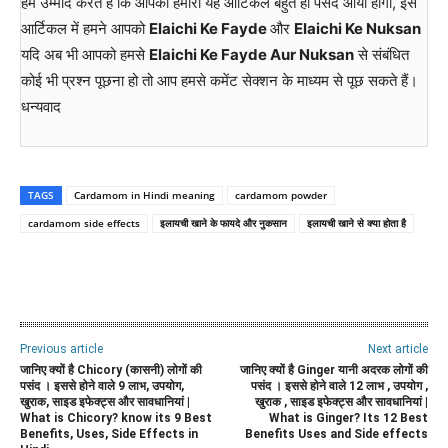
हम उम्मीद करते हैं कि आपको हमारा यह आर्टिकल बहुत ही पसंद आया होगा, इस
आर्टिकल में हमने आपको
Elaichi Ke Fayde
और
Elaichi Ke Nuksan
यदि अब भी आपको हमसे
Elaichi Ke Fayde Aur Nuksan
से संबंधित
कोई भी प्रश्न पूछना हो तो आप हमसे कमेंट सेक्शन के माध्यम से पूछ सकते हैं।
धन्यवाद
TAGS
Cardamom in Hindi meaning
cardamom powder
cardamom side effects
इलायची खाने के फायदे और नुकसान
इलायची खाने से क्या होता है
WhatsApp
Facebook
Twitter
E
Previous article
Next article
जानिए क्यों है Chicory (कासनी) लोगों की
जानिए क्यों है Ginger यानी अदरक लोगों की
पसंद । इससे होने वाले 9 लाभ, उपयोग,
पसंद । इससे होने वाले 12 लाभ , उपयोग ,
खुराक, साइड इफेक्ट्स और सावधानियां |
खुराक , साइड इफेक्ट्स और सावधानियां |
What is Chicory? know its 9 Best
What is Ginger? Its 12 Best
Benefits, Uses, Side Effects in
Benefits Uses and Side effects